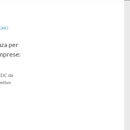
EGNO
nza per
imprese:
l RDC da
entivo