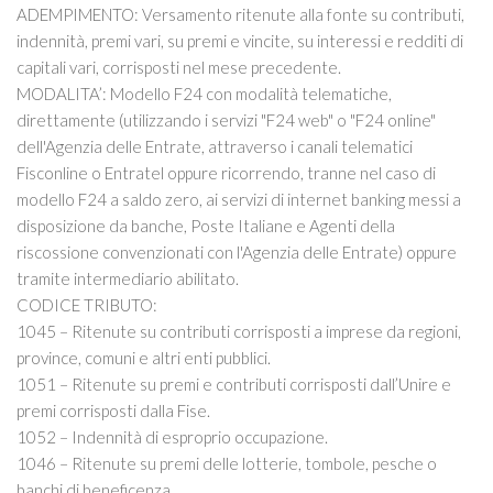
ADEMPIMENTO: Versamento ritenute alla fonte su contributi,
indennità, premi vari, su premi e vincite, su interessi e redditi di
capitali vari, corrisposti nel mese precedente.
MODALITA’:
Modello F24 con modalità telematiche,
direttamente (utilizzando i servizi "F24 web" o "F24 online"
dell'Agenzia delle Entrate, attraverso i canali telematici
Fisconline o Entratel oppure ricorrendo, tranne nel caso di
modello F24 a saldo zero, ai servizi di internet banking messi a
disposizione da banche, Poste Italiane e Agenti della
riscossione convenzionati con l'Agenzia delle Entrate) oppure
tramite intermediario abilitato.
CODICE TRIBUTO:
1045 – Ritenute su contributi corrisposti a imprese da regioni,
province, comuni e altri enti pubblici.
1051 – Ritenute su premi e contributi corrisposti dall’Unire e
premi corrisposti dalla Fise.
1052 – Indennità di esproprio occupazione.
1046 – Ritenute su premi delle lotterie, tombole, pesche o
banchi di beneficenza.